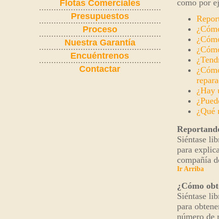
como por e
Flotas Comerciales
Presupuestos
Repor
¿Cómo
Proceso
¿Cómo 
Nuestra Garantía
¿Cómo
Encuéntrenos
¿Tendr
Contactar
¿Cómo 
repara
¿Hay u
¿Puede
¿Qué 
Reportando
Siéntase li
para explica
compañía de
Ir Arriba
¿Cómo obte
Siéntase li
para obtene
número de r